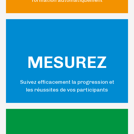
managers
et
formateurs
MESUREZ
clics pour
Suivez efficacement la progression et
en quelques
les réussites de vos participants
société !
Accessible
sur la