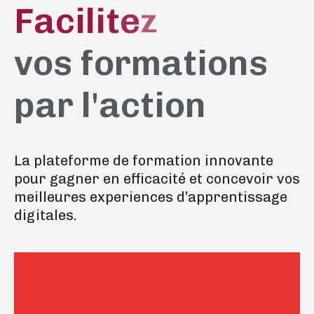
F
a
c
i
l
i
t
e
z
vos formations
par l'action
La plateforme de formation innovante
pour gagner en efficacité et concevoir vos
meilleures experiences d’apprentissage
digitales.
engageante
et