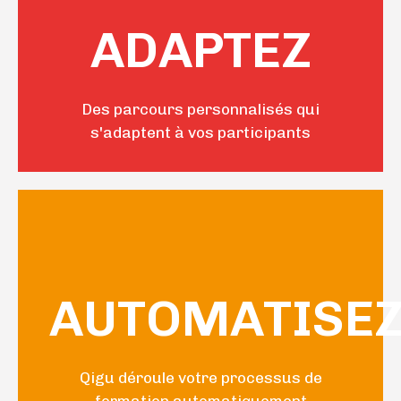
pertinente
ADAPTEZ
encore plus
Des parcours personnalisés qui
formation
s'adaptent à vos participants
Pour une
efficacité
AUTOMATISE
temps et en
Gagnez en
Qigu déroule votre processus de
formation automatiquement